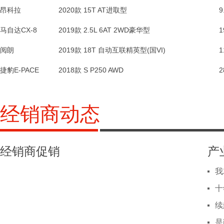
昂科拉
特顺
昂科拉
昂科拉GX
捷豹E-PACE
捷豹E-PACE
2017款 柴油短轴 2.8T MT中顶商运型3座
2020款 15T AT进取型
2018款 S P250 AWD
2020款 20T CVT两驱豪华型
2020款 15T AT进取型
2018款 S P250 AWD
2017款 Panamera 4 Sport Turismo
1
2
9
Panamera Sport Turismo
马自达CX-8
宝骏530
阅朗
柯迪亚克GT
奔驰GLE AMG运动SUV
2018款 1.8L AT精英型 国V
2019款 18T 自动互联精英型(国VI)
2019款 2.0T AT两驱尊悦版 国VI
2019款 TSI330 两驱标准版 国VI
2019款 2.5L 6AT 2WD豪华型
2019款 2.0T AT两驱尊享版 国VI
2017款 AMG GLE 43 4MATIC特别版
1
2
1
MKC
MKC
阅朗
金杯海狮
特顺
博瑞
领克01
2018款 快运 2.0L标准顶6座标准型V19S
2017款 柴油短轴 2.8T MT中顶商运型10座
2020款 45 THP 里沃利版
2017款 1.8T AT 旗舰型
2019款 18T 自动互联精英型(国VI)
2020款 45 THP 歌剧院版
2004款 S 280
1
3
1
DS 7
DS 7
捷豹E-PACE
福瑞迪
宝骏RS-5
轩逸·纯电
大海狮
领克09 PHEV
奥迪e-tron(进口)
2019款 1.6L MT舒适版 国VI
2019款 1.5T CVT智能驾控尊贵版 国VI
2018款 大海狮L 2.7L自动14座豪华型2TR
2018款 智尊版
2018款 S P250 AWD
2021款 2.0T Pro 六座
2022款 Sportback 55 quattro 臻选型
1
3
2
经销商动态
经销商促销
产
我
十
续
是