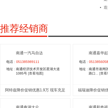
造
推荐经销商
南通一汽马自达
南通嘉华起
电话 :
051385989111
电话 :
051385605
地址 :
南通经济技术开发区星湖大道
地址 :
南通市港闸区
1085号
[查看地图]
路口...
[查看
阿特兹降价促销优惠1.9万 现车充足
福瑞迪降价促销优惠
南通鑫湖大众
南通和奇祥