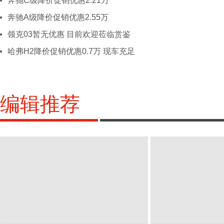
奔驰C级降价促销优惠2.21万
四川
成都
绵阳
德阳
乐山
雅
奔驰A级降价促销优惠2.55万
X
西藏
拉萨
领克03暂无优惠 目前欢迎莅临赏鉴
新疆
乌鲁木齐
克拉玛依
阿克苏
哈弗H2降价促销优惠0.7万 现车充足
Y
云南
昆明
玉溪
丽江
文山
大
保山
临沧
楚雄
迪庆
怒
红河
编辑推荐
Z
浙江
杭州
宁波
温州
嘉兴
金