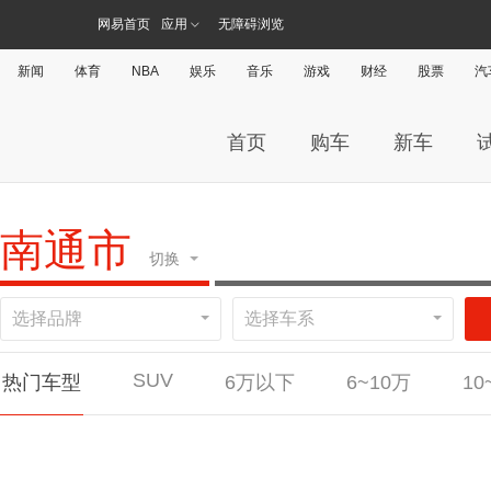
网易首页
应用
无障碍浏览
新闻
体育
NBA
娱乐
音乐
游戏
财经
股票
汽
首页
购车
新车
南通市
切换
选择品牌
选择车系
广州
杭
SUV
热门车型
6万以下
6~10万
10
#
直辖市
北京
上海
天津
重庆
五菱宏光PLUS
斯巴鲁森林人
金杯大海狮
奔驰CLA级
奔驰CLA级
东风锐骐6
英菲尼迪QX50
英菲尼迪QX50
金杯新海狮S
丰田凯美瑞
领克03
名爵5
本田CR-V新能源
荣威i6 MAX
红旗H7
红旗H7
思皓X8
奇瑞艾
中兴小
奥迪Q
宝马
宝马
A
安徽
合肥
安庆
六安
阜阳
芜