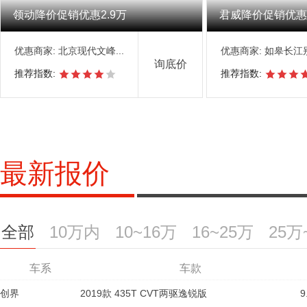
领动降价促销优惠2.9万
君威降价促销优惠3
优惠商家:
北京现代文峰...
优惠商家:
如皋长江
询底价
推荐指数:
推荐指数:
最新报价
全部
10万内
10~16万
16~25万
25万
车系
车系
车系
车系
车系
车系
车系
车款
车款
车款
车款
车款
车款
车款
创界
艾瑞泽EX
创界
创界
马自达CX-8
马自达CX-8
揽胜极光L
2018款 1.5L MT乐活版
2019款 435T CVT两驱逸锐版
2019款 2.5L 6AT 2WD豪华型
2019款 435T RS 自动四驱悍锐版
2019款 435T CVT两驱逸锐版
2019款 2.5L 6AT 4WD旗舰型
2020款 249PS R-DYNAMIC HSE豪华定
1
2
9