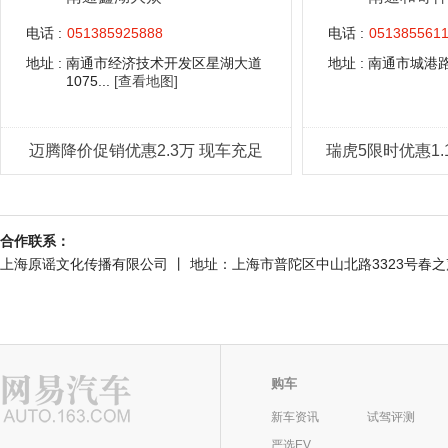
电话 :
051385925888
电话 :
051385561
地址 :
南通市经济技术开发区星湖大道
地址 :
南通市城港路
1075...
[查看地图]
迈腾降价促销优惠2.3万 现车充足
瑞虎5限时优惠1.
合作联系：
上海原谣文化传播有限公司 丨 地址：上海市普陀区中山北路3323号春之声大厦301室
购车
新车资讯
试驾评测
严选EV