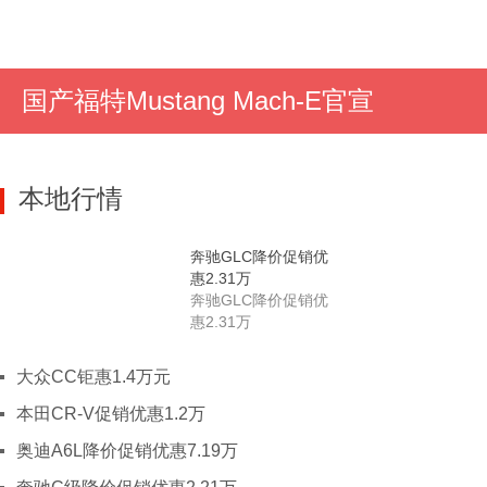
J
吉林
长春
吉林
四平
延边
通
一键
东风锐骐7
丰田亚洲狮
哈弗二代大狗
江西
南昌
景德镇
萍乡
九江
一键询价
一键询价
一键询价
江苏
南京
徐州
南通
常州
无
国产福特Mustang Mach-E官宣
L
辽宁
沈阳
大连
锦州
铁岭
鞍
N
宁夏
石嘴山
吴忠
本地行情
内蒙古
呼和浩特
包头
鄂尔多斯
Q
青海
西宁
奔驰GLC降价促销优
S
山东
济南
滨州
东营
德州
菏
惠2.31万
莱芜
青岛
日照
泰安
潍
奔驰GLC降价促销优
惠2.31万
淄博
山西
太原
临汾
大同
运城
晋
大众CC钜惠1.4万元
朔州
忻州
吕梁
本田CR-V促销优惠1.2万
陕西
西安
榆林
渭南
宝鸡
汉
奥迪A6L降价促销优惠7.19万
安康
商洛